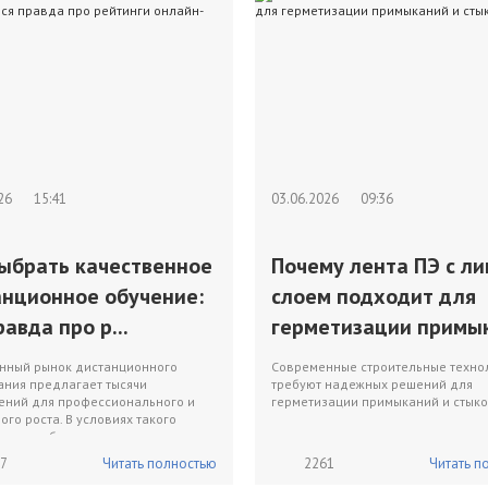
026
15:41
03.06.2026
09:36
выбрать качественное
Почему лента ПЭ с л
анционное обучение:
слоем подходит для
равда про р...
герметизации примык
нный рынок дистанционного
Современные строительные техно
ания предлагает тысячи
требуют надежных решений для
ений для профессионального и
герметизации примыканий и стыко
ого роста. В условиях такого
 перед будущими студе...
7
Читать полностью
2261
Читать п