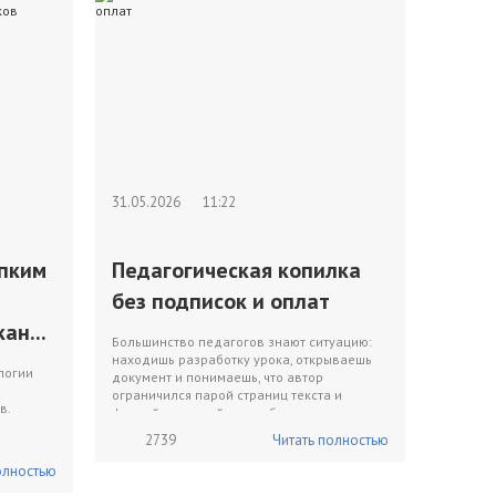
31.05.2026
11:22
ипким
Педагогическая копилка
без подписок и оплат
ан...
Большинство педагогов знают ситуацию:
находишь разработку урока, открываешь
логии
документ и понимаешь, что автор
ограничился парой страниц текста и
в.
фразой «дальнейшую раб...
2739
Читать полностью
олностью