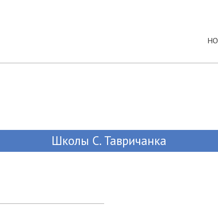
НО
Школы C. Тавричанка