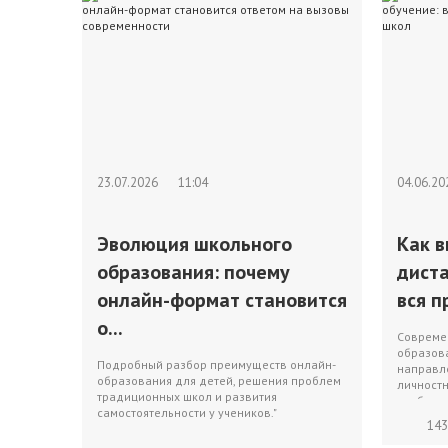
23.07.2026
11:04
04.06.2
Эволюция школьного
Как 
образования: почему
дист
онлайн-формат становится
вся п
о...
Совреме
образов
Подробный разбор преимуществ онлайн-
направл
образования для детей, решения проблем
личностн
традиционных школ и развития
изобилия
самостоятельности у учеников."
143