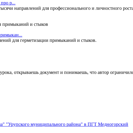
про р...
сячи направлений для профессионального и личностного роста. 
римыкан...
ений для герметизации примыканий и стыков.
урока, открываешь документ и понимаешь, что автор ограничился
а" "Урупского муниципального района" в ПГТ Медногорский