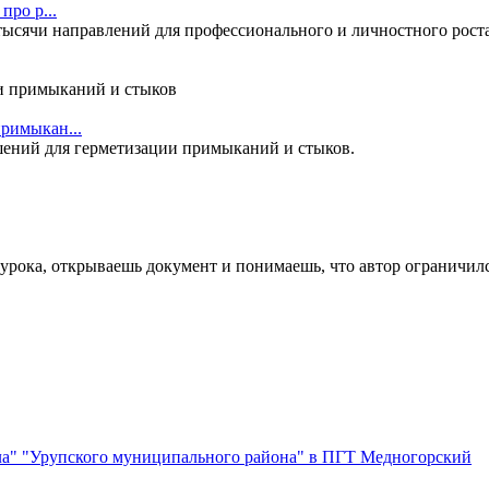
про р...
сячи направлений для профессионального и личностного роста. 
римыкан...
ений для герметизации примыканий и стыков.
урока, открываешь документ и понимаешь, что автор ограничился
а" "Урупского муниципального района" в ПГТ Медногорский