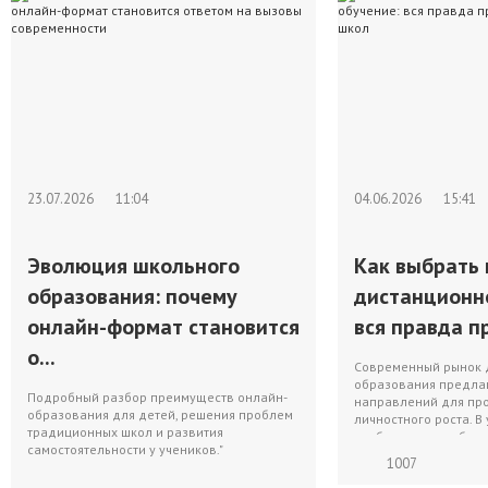
23.07.2026
11:04
04.06.2026
15:41
Эволюция школьного
Как выбрать 
образования: почему
дистанционн
онлайн-формат становится
вся правда пр
о...
Современный рынок 
образования предлаг
Подробный разбор преимуществ онлайн-
направлений для пр
образования для детей, решения проблем
личностного роста. В
традиционных школ и развития
изобилия перед буду
самостоятельности у учеников."
1007