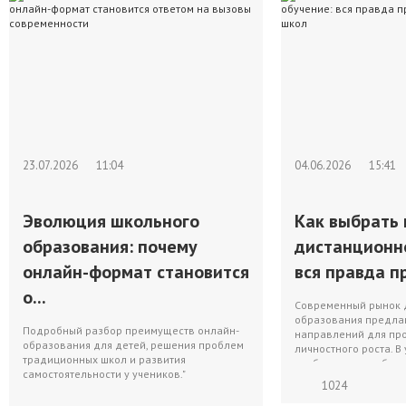
23.07.2026
11:04
04.06.2026
15:41
Эволюция школьного
Как выбрать 
образования: почему
дистанционн
онлайн-формат становится
вся правда пр
о...
Современный рынок 
образования предлаг
Подробный разбор преимуществ онлайн-
направлений для пр
образования для детей, решения проблем
личностного роста. В
традиционных школ и развития
изобилия перед буду
самостоятельности у учеников."
1024