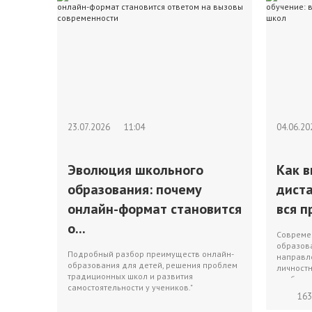
23.07.2026
11:04
04.06.2
Эволюция школьного
Как 
образования: почему
дист
онлайн-формат становится
вся п
о...
Совреме
образов
Подробный разбор преимуществ онлайн-
направл
образования для детей, решения проблем
личностн
традиционных школ и развития
изобилия
самостоятельности у учеников."
163