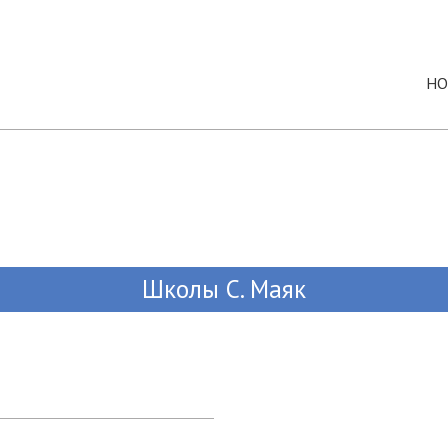
НО
Школы C. Маяк