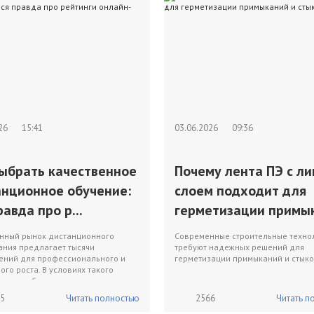
026
15:41
03.06.2026
09:36
выбрать качественное
Почему лента ПЭ с л
анционное обучение:
слоем подходит для
равда про р...
герметизации примык
нный рынок дистанционного
Современные строительные техно
ания предлагает тысячи
требуют надежных решений для
ений для профессионального и
герметизации примыканий и стыко
ого роста. В условиях такого
 перед будущими студе...
5
Читать полностью
2566
Читать п