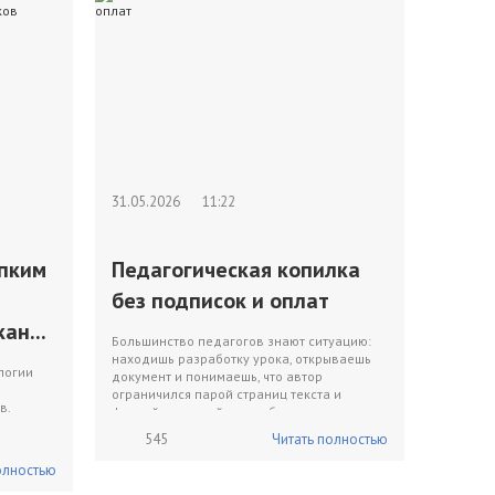
31.05.2026
11:22
ипким
Педагогическая копилка
без подписок и оплат
ан...
Большинство педагогов знают ситуацию:
находишь разработку урока, открываешь
логии
документ и понимаешь, что автор
ограничился парой страниц текста и
в.
фразой «дальнейшую раб...
545
Читать полностью
олностью