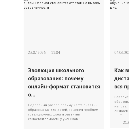
23.07.2026
11:04
04.06.2
Эволюция школьного
Как 
образования: почему
дист
онлайн-формат становится
вся п
о...
Совреме
образов
Подробный разбор преимуществ онлайн-
направл
образования для детей, решения проблем
личностн
традиционных школ и развития
изобилия
самостоятельности у учеников."
213