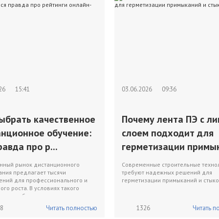
026
15:41
03.06.2026
09:36
выбрать качественное
Почему лента ПЭ с л
анционное обучение:
слоем подходит для
равда про р...
герметизации примык
нный рынок дистанционного
Современные строительные техно
ания предлагает тысячи
требуют надежных решений для
ений для профессионального и
герметизации примыканий и стыко
ого роста. В условиях такого
 перед будущими студе...
8
Читать полностью
1326
Читать п