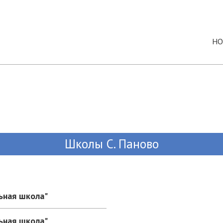
НО
Школы C. Паново
ьная школа"
ьная школа"