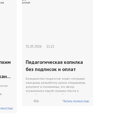
31.05.2026
11:22
ипким
Педагогическая копилка
без подписок и оплат
ан...
Большинство педагогов знают ситуацию:
находишь разработку урока, открываешь
логии
документ и понимаешь, что автор
ограничился парой страниц текста и
в.
фразой «дальнейшую раб...
456
Читать полностью
олностью