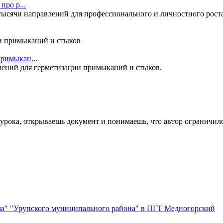
про р...
сячи направлений для профессионального и личностного роста. 
римыкан...
ений для герметизации примыканий и стыков.
урока, открываешь документ и понимаешь, что автор ограничился
а" "Урупского муниципального района" в ПГТ Медногорский