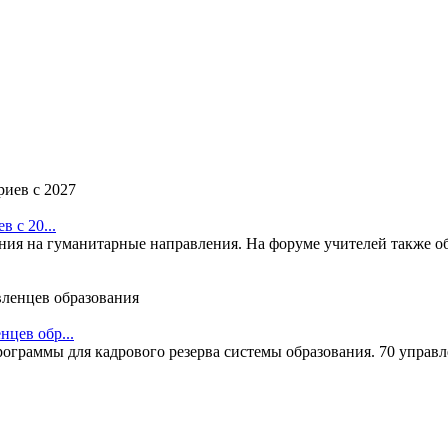
 с 20...
ения на гуманитарные направления. На форуме учителей также 
цев обр...
раммы для кадрового резерва системы образования. 70 управле