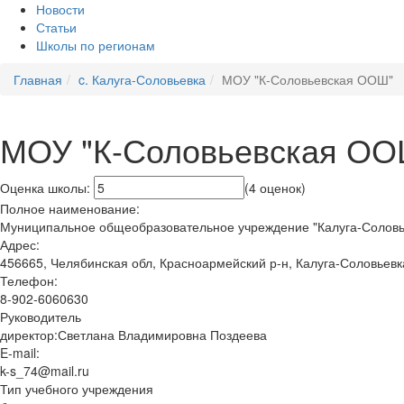
Новости
Статьи
Школы по регионам
Главная
c. Калуга-Соловьевка
МОУ "К-Соловьевская ООШ"
МОУ "К-Соловьевская ОО
Оценка школы:
(4 оценок)
Полное наименование:
Муниципальное общеобразовательное учреждение "Калуга-Соловь
Адрес:
456665, Челябинская обл, Красноармейский р-н, Калуга-Соловьевка
Телефон:
8-902-6060630
Руководитель
директор:Светлана Владимировна Поздеева
E-mail:
k-s_74@mail.ru
Тип учебного учреждения