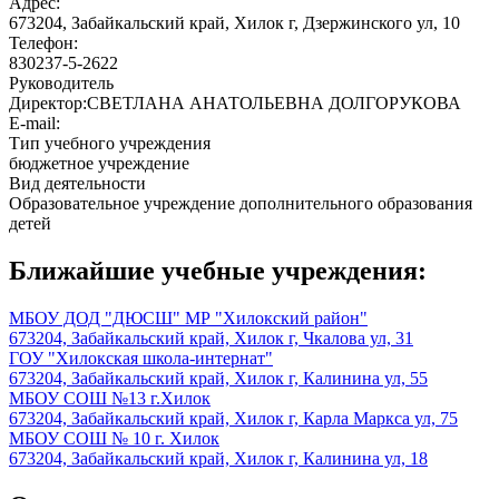
Адрес:
673204, Забайкальский край, Хилок г, Дзержинского ул, 10
Телефон:
830237-5-2622
Руководитель
Директор:СВЕТЛАНА АНАТОЛЬЕВНА ДОЛГОРУКОВА
E-mail:
Тип учебного учреждения
бюджетное учреждение
Вид деятельности
Образовательное учреждение дополнительного образования
детей
Ближайшие учебные учреждения:
МБОУ ДОД "ДЮСШ" МР "Хилокский район"
673204, Забайкальский край, Хилок г, Чкалова ул, 31
ГОУ "Хилокская школа-интернат"
673204, Забайкальский край, Хилок г, Калинина ул, 55
МБОУ СОШ №13 г.Хилок
673204, Забайкальский край, Хилок г, Карла Маркса ул, 75
МБОУ СОШ № 10 г. Хилок
673204, Забайкальский край, Хилок г, Калинина ул, 18