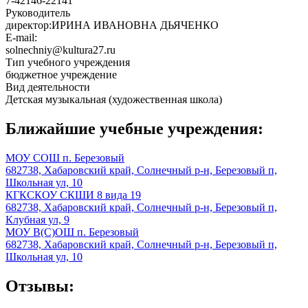
7-42146-22141
Руководитель
директор:ИРИНА ИВАНОВНА ДЬЯЧЕНКО
E-mail:
solnechniy@kultura27.ru
Тип учебного учреждения
бюджетное учреждение
Вид деятельности
Детская музыкальная (художественная школа)
Ближайшие учебные учреждения:
МОУ СОШ п. Березовый
682738, Хабаровский край, Солнечный р-н, Березовый п,
Школьная ул, 10
КГКСКОУ СКШИ 8 вида 19
682738, Хабаровский край, Солнечный р-н, Березовый п,
Клубная ул, 9
МОУ В(С)ОШ п. Березовый
682738, Хабаровский край, Солнечный р-н, Березовый п,
Школьная ул, 10
Отзывы: