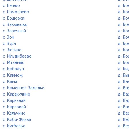
c. Ежево
д. Бо
c. Ермолаево
д. Бо
c. Ершовка
д. Б
c. Завьялово
д. Бо
c. Заречный
д. Б
c. Зон
д. Б
c. Зура
д. Бо
c. Зюзино
д. Б
c. Ильдибаево
д. Бо
c. Италмас
д. Бо
c. Кабалуд
д. Б
c. Какмож
д. Бы
c. Кама
д. Ва
c. Каменное Заделье
д. Ва
c. Каракулино
д. Ва
c. Каркалай
д. Ва
c. Карсовай
д. Ва
c. Кельчино
д. Ве
c. Киби-Жикья
д. Ве
c. Кигбаево
д. Ве