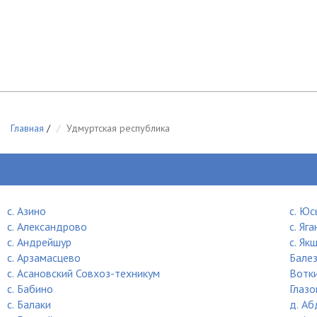
Главная
/
Удмуртская республика
c. Азино
c. Юс
c. Александрово
c. Яг
c. Андрейшур
c. Як
c. Арзамасцево
Бале
c. Асановский Совхоз-техникум
Вотк
c. Бабино
Глазо
c. Балаки
д. Аб