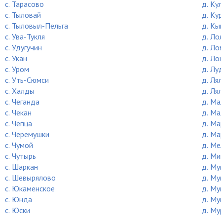
c. Тарасово
д. Ку
c. Тыловай
д. Ку
c. Тыловыл-Пельга
д. Кы
c. Ува-Тукля
д. Ло
c. Удугучин
д. Ло
c. Укан
д. Ло
c. Уром
д. Лу
c. Уть-Сюмси
д. Ля
c. Халды
д. Ля
c. Чеганда
д. М
c. Чекан
д. М
c. Чепца
д. М
c. Черемушки
д. М
c. Чумой
д. Ме
c. Чутырь
д. М
c. Шаркан
д. М
c. Шевырялово
д. М
c. Юкаменское
д. М
c. Юнда
д. Му
c. Юски
д. Му