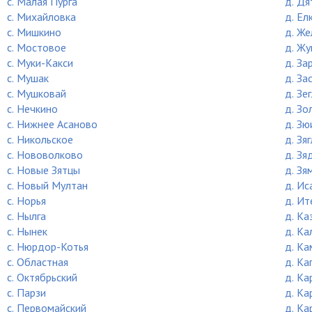
c. Малая Пурга
д. Дя
c. Михайловка
д. Ел
c. Мишкино
д. Же
c. Мостовое
д. Ж
c. Муки-Какси
д. За
c. Мушак
д. За
c. Мушковай
д. Зе
c. Нечкино
д. Зо
c. Нижнее Асаново
д. Зю
c. Никольское
д. Зя
c. Нововолково
д. Зя
c. Новые Зятцы
д. Зя
c. Новый Мултан
д. Ис
c. Норья
д. И
c. Нылга
д. Ка
c. Нынек
д. Ка
c. Нюрдор-Котья
д. Ка
c. Областная
д. Ка
c. Октябрьский
д. Ка
c. Парзи
д. Ка
c. Первомайский
д. Ка