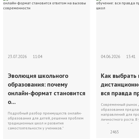
23.07.2026
11:04
04.06.2026
15:41
Эволюция школьного
Как выбрать 
образования: почему
дистанционн
онлайн-формат становится
вся правда пр
о...
Современный рынок 
образования предлаг
Подробный разбор преимуществ онлайн-
направлений для пр
образования для детей, решения проблем
личностного роста. В
традиционных школ и развития
изобилия перед буду
самостоятельности у учеников."
2465