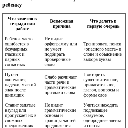
ребенку
Что заметно в
Возможная
Что делать в
тетради или
причина
первую очередь
работе
Ребенок часто
Не видит
ошибается в
орфограмму или
Тренировать поиск
безударных
не умеет
«опасного места» в
гласных и
подбирать
слове и объяснение
парных
проверочные
выбора буквы
согласных
слова
Путает
Повторить
Слабо различает
окончания,
существительное,
части речи и
падежи, мягкий
прилагательное,
грамматические
знак после
глагол, вопросы и
признаки слова
шипящих
формы слов
Ставит запятые
Не видит
Учиться находить
наугад или
грамматические
подлежащее,
пропускает их в
основы и
сказуемое,
сложных
границы частей
однородные члены
предложениях
предложения
и союзы