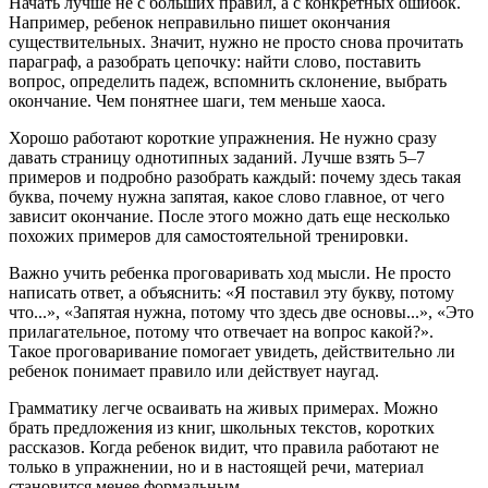
Начать лучше не с больших правил, а с конкретных ошибок.
Например, ребенок неправильно пишет окончания
существительных. Значит, нужно не просто снова прочитать
параграф, а разобрать цепочку: найти слово, поставить
вопрос, определить падеж, вспомнить склонение, выбрать
окончание. Чем понятнее шаги, тем меньше хаоса.
Хорошо работают короткие упражнения. Не нужно сразу
давать страницу однотипных заданий. Лучше взять 5–7
примеров и подробно разобрать каждый: почему здесь такая
буква, почему нужна запятая, какое слово главное, от чего
зависит окончание. После этого можно дать еще несколько
похожих примеров для самостоятельной тренировки.
Важно учить ребенка проговаривать ход мысли. Не просто
написать ответ, а объяснить: «Я поставил эту букву, потому
что...», «Запятая нужна, потому что здесь две основы...», «Это
прилагательное, потому что отвечает на вопрос какой?».
Такое проговаривание помогает увидеть, действительно ли
ребенок понимает правило или действует наугад.
Грамматику легче осваивать на живых примерах. Можно
брать предложения из книг, школьных текстов, коротких
рассказов. Когда ребенок видит, что правила работают не
только в упражнении, но и в настоящей речи, материал
становится менее формальным.