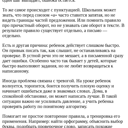
один шаг выпадает, ошибка остается.
То же самое происходит с пунктуацией. Школьник может
знать, что перед союзом «а» часто ставится запятая, но не
видеть границы частей предложения. Или помнить правило
про причастный оборот, но не узнавать сам оборот в тексте. В
результате правило существует отдельно, а письмо —
отдельно.
Есть и другая причина: ребенок действует слишком быстро.
Он привык писать так, как слышит, не останавливаясь на
проверке. В устной речи это не мешает, а в письменной сразу
дает ошибки. Особенно часто так бывает у детей, которые
быстро выполняют задания, но не любят возвращаться к
написанному.
Иногда проблема связана с тревогой. На уроке ребенок
волнуется, торопится, боится получить плохую оценку и
начинает ошибаться даже в знакомых словах. Дома, в
спокойной обстановке, он может написать лучше. В такой
ситуации важно не усиливать давление, а учить ребенка
проверять работу по понятному алгоритму.
Помогает не простое повторение правила, а тренировка его
применения. Например: найти орфограмму, объяснить выбор
буквы, подобрать проверочное слово, записать похожие