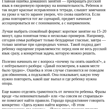
Главная ошибка домашних занятий — превращать русский
язык в ежедневную проверку на внимательность. Ребенок и
так видит красные исправления в тетради, слышит замечания
на уроке и часто заранее уверен, что снова ошибется. Если
дома повторяется тот же сценарий, предмет начинает
ассоциироваться не с пониманием, а с напряжением.
Лучше выбрать спокойный формат: короткое занятие на 15–20
минут, одна понятная тема и несколько примеров. Например,
сегодня семья разбирает только безударные гласные, завтра —
только запятые при однородных членах. Такой подход дает
ребенку ощущение управляемости: перед ним не весь русский
язык сразу, а конкретная задача, которую можно решить.
Полезно начинать не с вопроса «почему ты опять ошибся?», а
с нейтрального разбора: «Давай посмотрим, в каком месте
было трудно». Ошибка в этом случае становится не поводом
для обвинения, а подсказкой. Она показывает, какую тему
нужно повторить, какой шаг выпал и где ребенку нужна
опора.
Еще важно отделять грамотность от личности ребенка. Фразы
вроде «ты невнимательный» или «ты совсем не стараешься»
не помогают найти правило. Гораздо продуктивнее говорить
конкретно: «Здесь нужно найти корень», «В этом