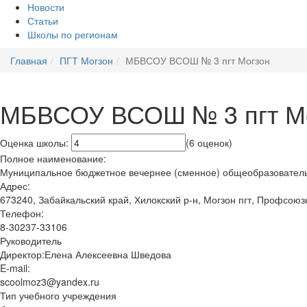
Новости
Статьи
Школы по регионам
Главная
ПГТ Могзон
МБВСОУ ВСОШ № 3 пгт Могзон
МБВСОУ ВСОШ № 3 пгт М
Оценка школы:
(6 оценок)
Полное наименование:
Муниципальное бюджетное вечернее (сменное) общеобразователь
Адрес:
673240, Забайкальский край, Хилокский р-н, Могзон пгт, Профсоюз
Телефон:
8-30237-33106
Руководитель
Директор:Елена Алексеевна Шведова
E-mail:
scoolmoz3@yandex.ru
Тип учебного учреждения