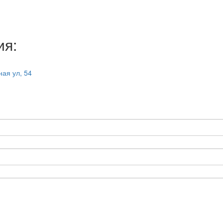
ия:
ная ул, 54