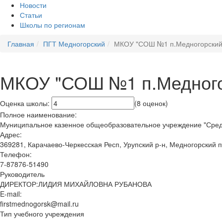
Новости
Статьи
Школы по регионам
Главная
ПГТ Медногорский
МКОУ "СОШ №1 п.Медногорский
МКОУ "СОШ №1 п.Медного
Оценка школы:
(8 оценок)
Полное наименование:
Муниципальное казенное общеобразовательное учреждение "Сре
Адрес:
369281, Карачаево-Черкесская Респ, Урупский р-н, Медногорский пг
Телефон:
7-87876-51490
Руководитель
ДИРЕКТОР:ЛИДИЯ МИХАЙЛОВНА РУБАНОВА
E-mail:
firstmednogorsk@mail.ru
Тип учебного учреждения