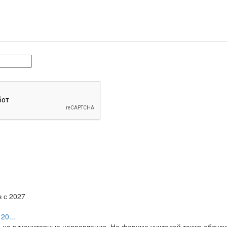
20...
я на гуманитарные направления. На форуме учителей также обсуд