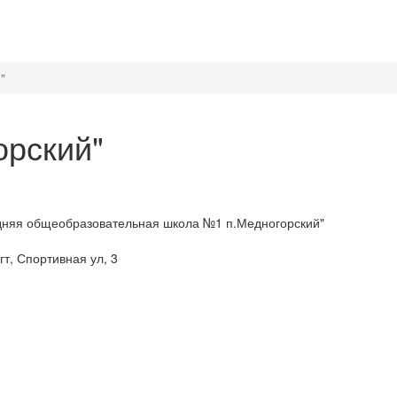
"
рский"
дняя общеобразовательная школа №1 п.Медногорский"
т, Спортивная ул, 3